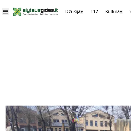
Dzūkija
112
Kultūra
▼
▼