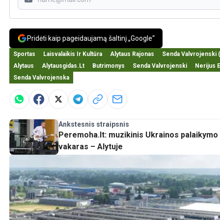
Pridėti kaip pageidaujamą šaltinį „Google“
Sportas
Laisvalaikis Ir Kultūra
Alytaus Rajonas
Senda Valvrojenski
Alytaus
Alytausgidas.lt
Butrimonys
Senda Valvrojenski
Nerijus 
Senda Valvrojenska
Ankstesnis straipsnis
Peremoha.lt: muzikinis Ukrainos palaikymo
vakaras – Alytuje