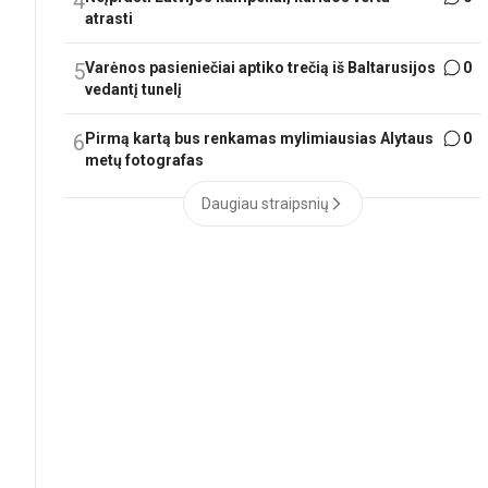
4
atrasti
5
Varėnos pasieniečiai aptiko trečią iš Baltarusijos
0
vedantį tunelį
6
Pirmą kartą bus renkamas mylimiausias Alytaus
0
metų fotografas
Daugiau straipsnių