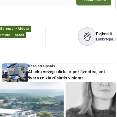
 (Berenson–Abbott)
Plojimai
0
Erminas
Senda
Lankytojai
0
Kitas straipsnis
Atliekų vežėjai dirbs ir per šventes, bet
švara reikia rūpintis visiems