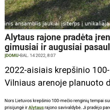
Alytaus rajone pradėta įren
gimusiai ir augusiai pasau
ĮDOMU
•
BAL. 14 2022, 8:07
2022-aisiais krepšinio 100-
Vilniaus arenoje planuoto d
Nors Lietuvos krepšinio 100-mečio renginių tempai sum
prisijungė ir
Alytaus
rajono savivaldybė. Ji pradėjo pa