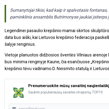
Sumanytojai tikisi, kad kaip ir spalvotasis fontanas
paminklinis ansamblis Butrimonyse jaukiai įsiterps į
Legendinei pasaulio krepšinio mamai skirtos skulptūros
data bus aiški, kai Lietuvos krepšinio federacija pask
šalyje renginius.
Vietoje planuotos didžiosios šventės Vilniaus arenoje 
bus minima renginyje Kaune, čia esančiuose „Krepšini
krepšinio tėvu vadinamo D. Neismito statulą ir Lietuvos
Prenumeruokite mūsų savaitinį naujienlaišk
Gaukite populiariausių savaitės straipsnių TOP10