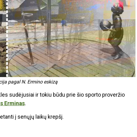
cija pagal N. Ermino eskizą
les sudėjusiai ir tokiu būdu prie šio sporto proveržio
us Erminas
.
nti į senųjų laikų krepšį.