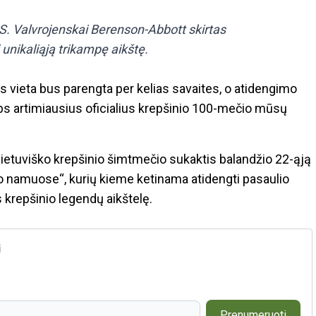
, S. Valvrojenskai Berenson-Abbott skirtas
 unikaliąją trikampę aikštę.
 vieta bus parengta per kelias savaites, o atidengimo
elbs artimiausius oficialius krepšinio 100-mečio mūsų
lietuviško krepšinio šimtmečio sukaktis balandžio 22-ąją
o namuose“, kurių kieme ketinama atidengti pasaulio
 krepšinio legendų aikštelę.
į
Prenumeruoti