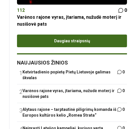
112
0
Varėnos rajone vyras, įtariama, nužudė moterį ir
nusišovė pats
Daugiau straipsnių
NAUJAUSIOS ŽINIOS
1
Ketvirtadienio popietę Pietų Lietuvoje galimas
0
škvalas
2
Varėnos rajone vyras, įtariama, nužudė moterį ir
0
nusišovė pats
3
Alytaus rajone – tarptautinė piligrimų komanda iš
0
Europos kultūros kelio „Romea Strata“
Neįprasti Latvijos kampeliai, kuriuos verta
0