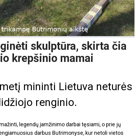
ginėti skulptūra, skirta čia
lio krepšinio mamai
metį mininti Lietuva neturės
idžiojo renginio.
ažinti, legendų įamžinimo darbai tęsiami, o prie jų
rengiamuosius darbus Butrimonyse, kur netoli vietos