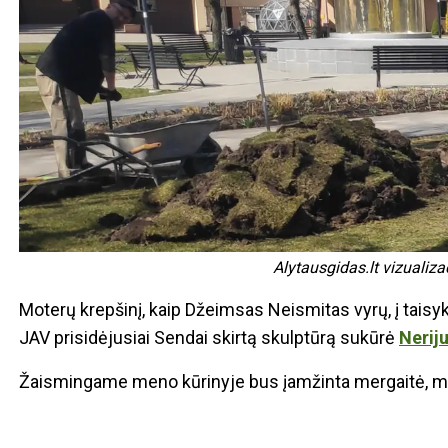
Alytausgidas.lt vizualiza
Moterų krepšinį, kaip Džeimsas Neismitas vyrų, į taisyk
JAV prisidėjusiai Sendai skirtą skulptūrą sukūrė
Nerij
Žaismingame meno kūrinyje bus įamžinta mergaitė, meta