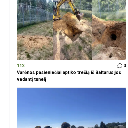
112
0
Varėnos pasieniečiai aptiko trečią iš Baltarusijos
vedantį tunelį