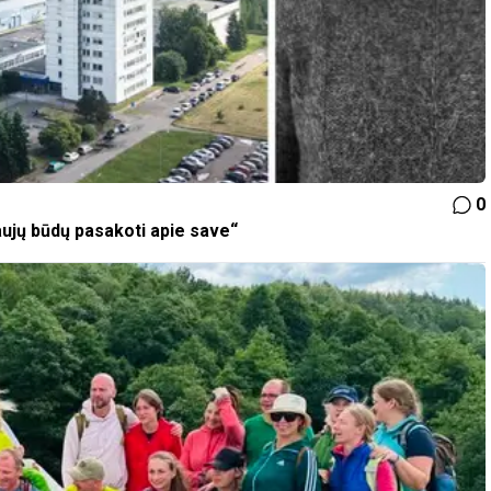
0
aujų būdų pasakoti apie save“