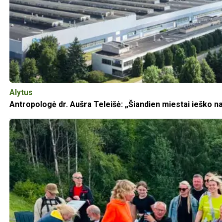
Alytus
Antropologė dr. Aušra Teleišė: „Šiandien miestai ieško n