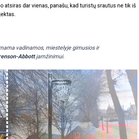
atsiras dar vienas, panašu, kad turistų srautus ne tik iš
jektas.
 mama vadinamos, miestelyje gimusios ir
renson-Abbott
įamžinimui.