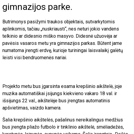
gimnazijos parke.
Butrimonys pasižymi traukos objektais, sutvarkytomis
aplinkomis, tačiau „nuskriausti“, nes neturi jokio vandens
telkinio ar didesnio miško masyvo. Didesnė užuovėja ar
pavėsis vasaros metu yra gimnazijos parkas. Būtent jame
numatoma įrengti erdvę, kurioje turiningai laisvalaikį galėtų
leisti visi bendruomenės nariai.
Projekto metu bus įgarsinta esama krepšinio aikštelė, joje
muzika automatiškai įsijungs kiekvieno vakaro 18 val. ir
išsijungs 22 val., aikštelėje bus įrengtas automatinis
apšvietimas, vaizdo kamera.
Šalia krepšinio aikštelės, pašalinus nereikalingus medžius
bus įrengta pliažo futbolo ir tinklinio aikštelė, smėliadežės,