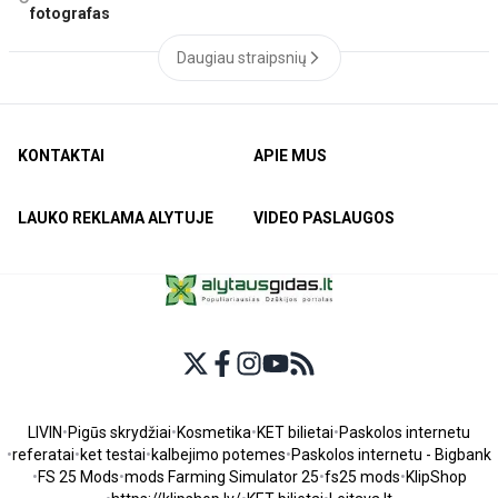
fotografas
Daugiau straipsnių
KONTAKTAI
APIE MUS
LAUKO REKLAMA ALYTUJE
VIDEO PASLAUGOS
LIVIN
•
Pigūs skrydžiai
•
Kosmetika
•
KET bilietai
•
Paskolos internetu
•
referatai
•
ket testai
•
kalbejimo potemes
•
Paskolos internetu - Bigbank
•
FS 25 Mods
•
mods Farming Simulator 25
•
fs25 mods
•
KlipShop