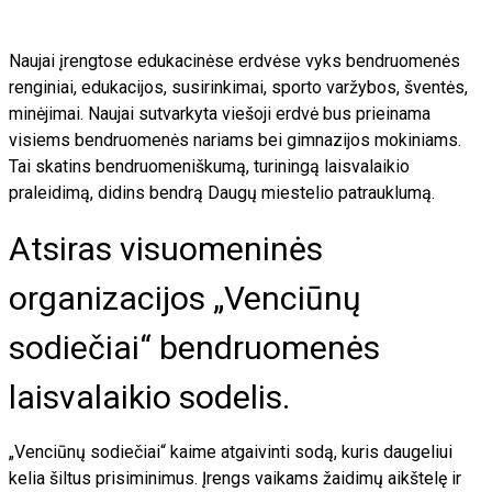
Naujai įrengtose edukacinėse erdvėse vyks bendruomenės
renginiai, edukacijos, susirinkimai, sporto varžybos, šventės,
minėjimai. Naujai sutvarkyta viešoji erdvė bus prieinama
visiems bendruomenės nariams bei gimnazijos mokiniams.
Tai skatins bendruomeniškumą, turiningą laisvalaikio
praleidimą, didins bendrą Daugų miestelio patrauklumą.
Atsiras visuomeninės
organizacijos „Venciūnų
sodiečiai“ bendruomenės
laisvalaikio sodelis.
„Venciūnų sodiečiai“ kaime atgaivinti sodą, kuris daugeliui
kelia šiltus prisiminimus. Įrengs vaikams žaidimų aikštelę ir