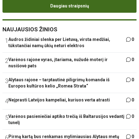
Daugiau straipsnių
NAUJAUSIOS ŽINIOS
1
Audros židiniai slenka per Lietuvą, virsta medžiai,
0
tūkstančiai namų ūkių neturi elektros
2
Varėnos rajone vyras, įtariama, nužudė moterį ir
0
nusišovė pats
3
Alytaus rajone – tarptautinė piligrimų komanda iš
0
Europos kultūros kelio „Romea Strata“
4
Neįprasti Latvijos kampeliai, kuriuos verta atrasti
0
5
Varėnos pasieniečiai aptiko trečią iš Baltarusijos vedantį
0
tunelį
6
Pirmą kartą bus renkamas mylimiausias Alytaus metų
0