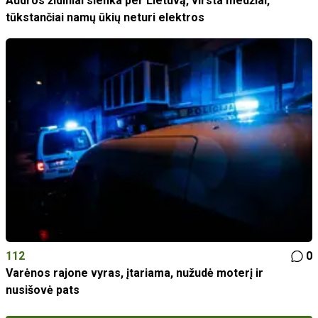
Audros židiniai slenka per Lietuvą, virsta medžiai,
tūkstančiai namų ūkių neturi elektros
112
0
Varėnos rajone vyras, įtariama, nužudė moterį ir
nusišovė pats