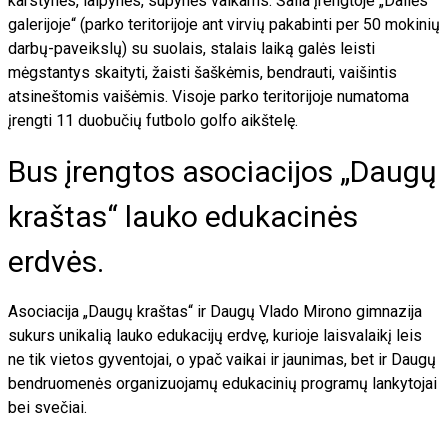
karstynės, laipynės, supynės vaikams. Šalia įrengtoje „Dailės
galerijoje“ (parko teritorijoje ant virvių pakabinti per 50 mokinių
darbų-paveikslų) su suolais, stalais laiką galės leisti
mėgstantys skaityti, žaisti šaškėmis, bendrauti, vaišintis
atsineštomis vaišėmis. Visoje parko teritorijoje numatoma
įrengti 11 duobučių futbolo golfo aikštelę.
Bus įrengtos asociacijos „Daugų
kraštas“ lauko edukacinės
erdvės.
Asociacija „Daugų kraštas“ ir Daugų Vlado Mirono gimnazija
sukurs unikalią lauko edukacijų erdvę, kurioje laisvalaikį leis
ne tik vietos gyventojai, o ypač vaikai ir jaunimas, bet ir Daugų
bendruomenės organizuojamų edukacinių programų lankytojai
bei svečiai.