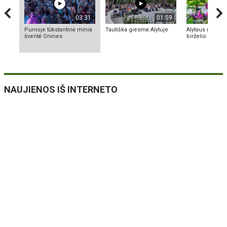
03:31
01:59
Punioje tūkstantinė minia
Tautiška giesmė Alytuje
Alytaus miesto
šventė Onines
birželio 12-14
NAUJIENOS IŠ INTERNETO