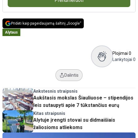
Prenumeruoti
Pridėti kaip pageidaujamą šaltinį „Google“
Alytaus
Plojimai
0
Lankytojai
0
Dalintis
Ankstesnis straipsnis
Aukštasis mokslas Šiauliuose – stipendijos
leis sutaupyti apie 7 tūkstančius eurų
Kitas straipsnis
Alytuje įrengti stovai su didmaišiais
žaliosioms atliekoms